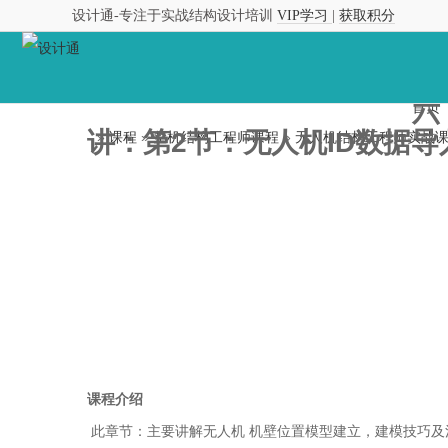
设计通-专注于实战结构设计培训
VIP学习
|
获取积分
当前
第
位置:
六
首页
讲：第2节：无人机ID数据
»
课程
»
整机结构工程师课程
»
无人机结构工程师实战
课程介绍
此章节：主要讲解无人机 机壁位置模型建立，建模技巧及