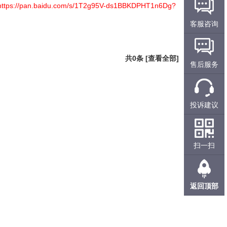
aidu.com/s/1T2g95V-ds1BBKDPHT1n6Dg?
客服咨询
共
0
条 [查看全部]
售后服务
投诉建议
扫一扫
返回顶部